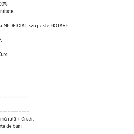
100%
ntitate
ează NEOFICIAL sau peste HOTARE
:
Euro
===========
===========
imă rată + Credit
nța de bani