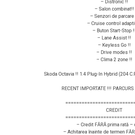
– Distronic !!
– Salon combinat!!
– Senzori de parcare 
– Cruise control adapti
– Buton Start-Stop !
– Lane Assist !!
– Keyless Go !!
– Drive modes !!
– Clima 2 zone !!
Skoda Octavia !! 1.4 Plug-In Hybrid (204 C.P
RECENT IMPORTATE !!! PARCURS 
=========================
CREDIT
=========================
– Credit FĂRĂ prima rată – 
– Achitarea înainte de termen FĂ