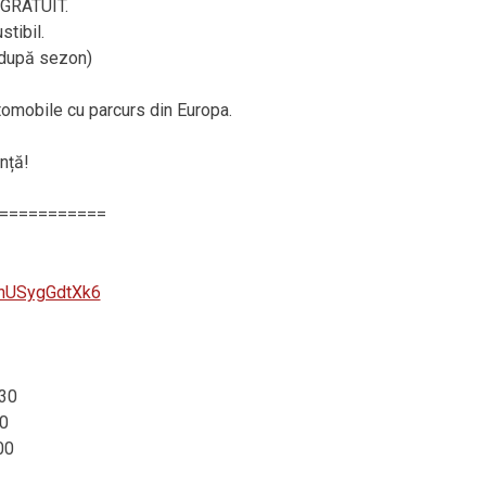
– GRATUIT.
tibil.
, după sezon)
utomobile cu parcurs din Europa.
nță!
===========
SnUSygGdtXk6
:30
0
00