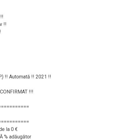
!!
v !!
!
.) !! Automată !! 2021 !!
CONFIRMAT !!!
===========
===========
de la 0 €
RĂ % adăugător