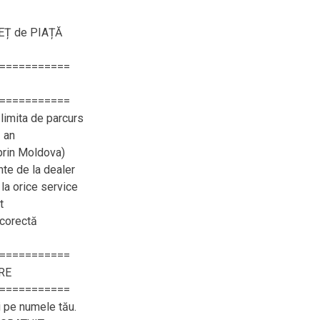
REȚ de PIAȚĂ
===========
===========
limita de parcurs
 an
 prin Moldova)
e de la dealer
 la orice service
t
 corectă
===========
RE
===========
i pe numele tău.