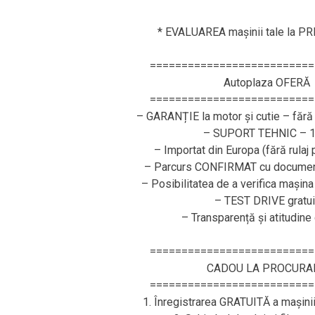
* EVALUAREA mașinii tale la P
==========================
Autoplaza OFERĂ
==========================
– GARANȚIE la motor și cutie – fără 
– SUPORT TEHNIC – 1
– Importat din Europa (fără rulaj
– Parcurs CONFIRMAT cu document
– Posibilitatea de a verifica mașina
– TEST DRIVE gratui
– Transparență și atitudine
==========================
CADOU LA PROCURA
==========================
1. Înregistrarea GRATUITĂ a mașini