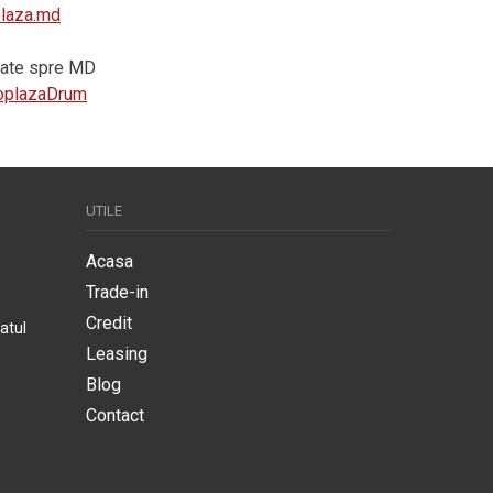
plaza.md
vrate spre MD
utoplazaDrum
UTILE
Acasa
Trade-in
Credit
atul
Leasing
Blog
Contact