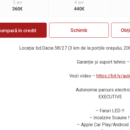
5 ani
4 ani
360€
440€
Schimb
Obț
umpară în credit
Locația: bd.Dacia 58/27 (3 km de la porțile orașului, 20
Garanție
ș
i suport tehnic –
Vezi video –
https://bit.ly/a
Autonomie parcurs electric
EXECUTIVE
– Faruri LED !!
– Incalzire Scaune !
– Apple Car Play/Android 