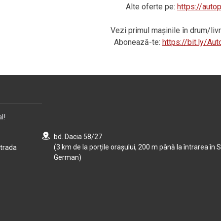
Alte oferte pe:
https://auto
Vezi primul mașinile în drum/li
Abonează-te:
https://bit.ly/A
l!
bd. Dacia 58/27
(3 km de la porțile orașului, 200 m până la întrarea în S
strada
German)