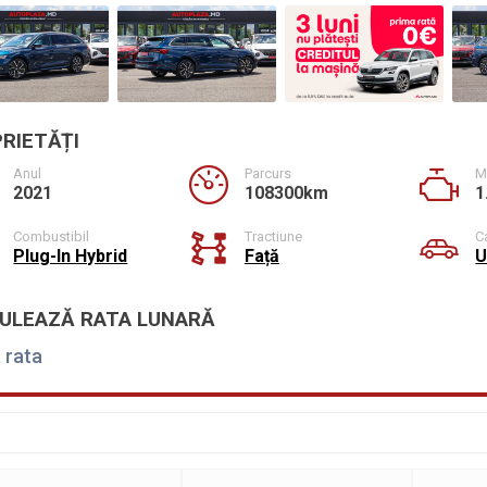
RIETĂȚI
Anul
Parcurs
M
2021
108300km
1
Combustibil
Tractiune
C
Plug-In Hybrid
Față
U
ULEAZĂ RATA LUNARĂ
 rata