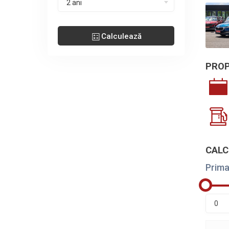
2 ani
Calculează
PROP
CALC
Prima