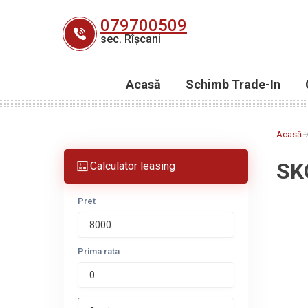
Skip
079700509
to
sec. Rîșcani
content
Acasă
Schimb Trade-In
Acasă
SK
Calculator leasing
Pret
Prima rata
Perioada leasing