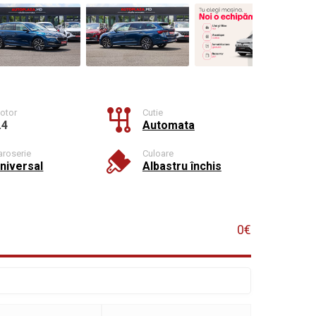
otor
Cutie
.4
Automata
aroserie
Culoare
niversal
Albastru închis
0€