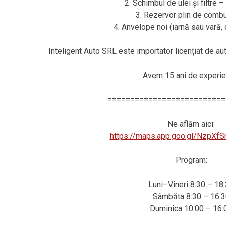
2. Schimbul de ulei și filtre 
3. Rezervor plin de combus
4. Anvelope noi (iarnă sau vară
Inteligent Auto SRL este importator licențiat de a
Avem 15 ani de experie
==========================
Ne aflăm aici:
https://maps.app.goo.gl/NzpXf
Program:
Luni–Vineri 8:30 – 18
Sâmbăta 8:30 – 16:3
Duminica 10:00 – 16: