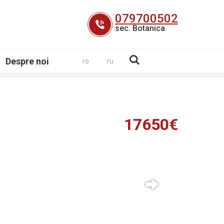
079700502
sec. Botanica
Despre noi
ro
ru
17650€