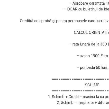
– Aprobare garantată 
– DOAR cu buletinul de ide
Creditul se aprobă și pentru persoanele care lucr
CALCUL ORIENTATIV
– rata lunară de la 380 
– avans 1900 Euro
– perioada 60 luni.
==========================
SCHIMB
==========================
1. Schimb + Credit = mașina ta ca pr
2. Schimb = mașina ta + difere