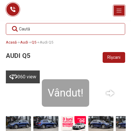
Skip
to
content
Caută
Acasă
Audi
Q5
Audi Q5
AUDI Q5
Rîșcani
360 view
Vândut!