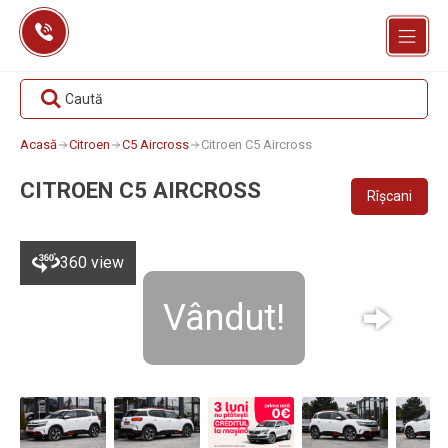
Skip
to
content
Caută
Acasă
Citroen
C5 Aircross
Citroen C5 Aircross
CITROEN C5 AIRCROSS
Rîșcani
360 view
Vândut!