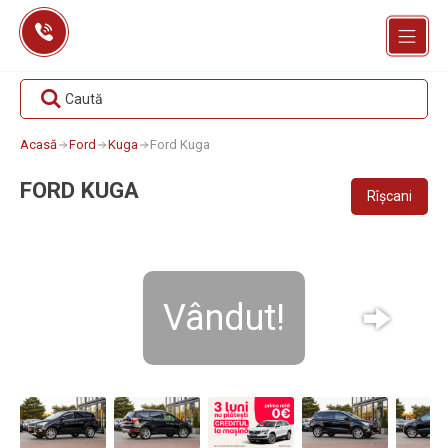
Skip
to
content
Caută
Acasă
Ford
Kuga
Ford Kuga
FORD KUGA
Rîșcani
Vândut!