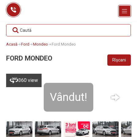
Skip
to
content
Caută
Acasă
Ford
Mondeo
Ford Mondeo
FORD MONDEO
Rîșcani
360 view
Vândut!