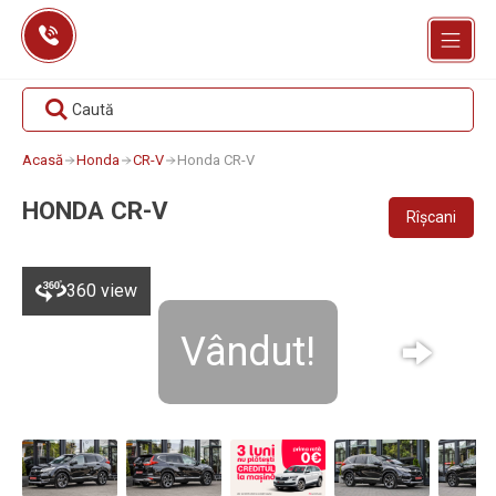
Skip
to
content
Caută
Acasă
Honda
CR-V
Honda CR-V
HONDA CR-V
Rîșcani
360 view
Vândut!