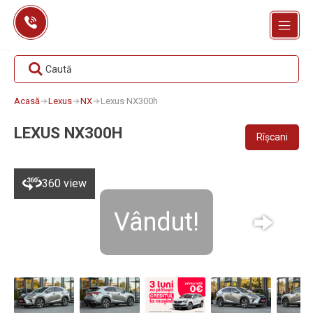
Skip
to
content
Caută
Acasă
Lexus
NX
Lexus NX300h
LEXUS NX300H
Rîșcani
360 view
Vândut!