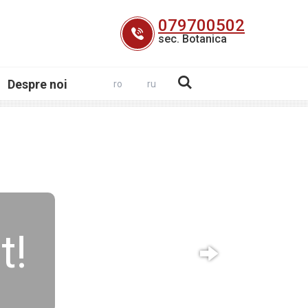
079700502
sec. Botanica
Despre noi
ro
ru
t!