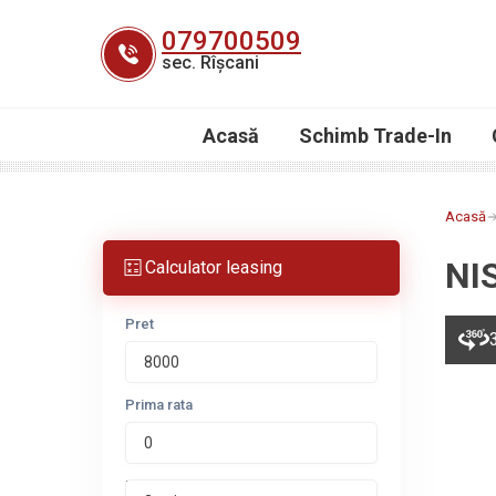
Skip
079700509
to
sec. Rîșcani
content
Acasă
Schimb Trade-In
Acasă
NI
Calculator leasing
Pret
Prima rata
Perioada leasing