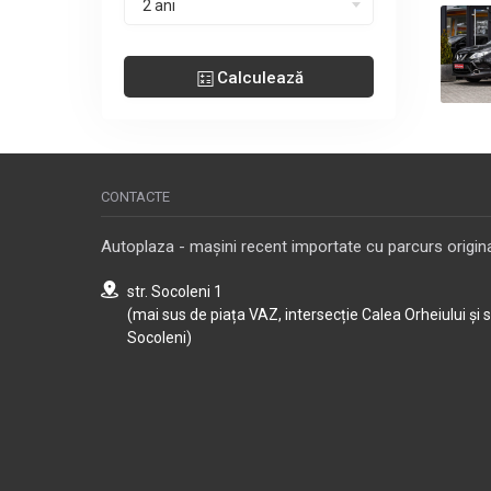
2 ani
Calculează
CONTACTE
Autoplaza - mașini recent importate cu parcurs origina
str. Socoleni 1
(mai sus de piața VAZ, intersecție Calea Orheiului și 
Socoleni)