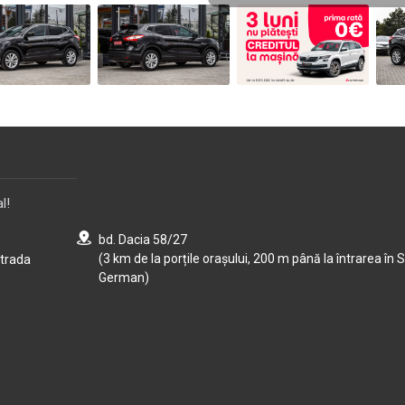
l!
bd. Dacia 58/27
(3 km de la porțile orașului, 200 m până la întrarea în S
strada
German)