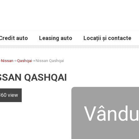
Credit auto
Leasing auto
Locații și contacte
Nissan
Qashqai
Nissan Qashqai
SSAN QASHQAI
360 view
Vându