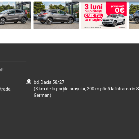
l!
bd. Dacia 58/27
(3 km de la porțile orașului, 200 m până la întrarea în S
strada
German)