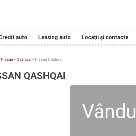
Credit auto
Leasing auto
Locații și contacte
Nissan
Qashqai
Nissan Qashqai
SSAN QASHQAI
Vându