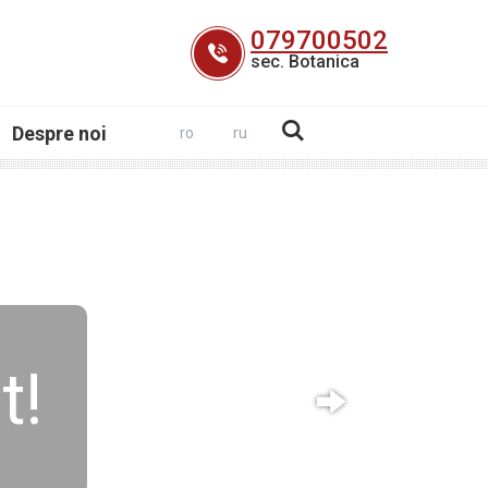
079700502
sec. Botanica
Despre noi
ro
ru
t!