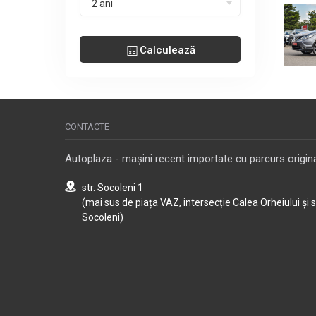
2 ani
Calculează
CONTACTE
Autoplaza - mașini recent importate cu parcurs origina
str. Socoleni 1
(mai sus de piața VAZ, intersecție Calea Orheiului și 
Socoleni)