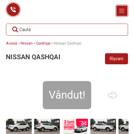
Skip
to
content
Caută
Acasă
Nissan
Qashqai
Nissan Qashqai
NISSAN QASHQAI
Rîșcani
Vândut!