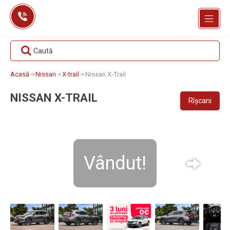
Skip
to
content
Caută
Acasă
Nissan
X-trail
Nissan X-Trail
NISSAN X-TRAIL
Rîșcani
Vândut!