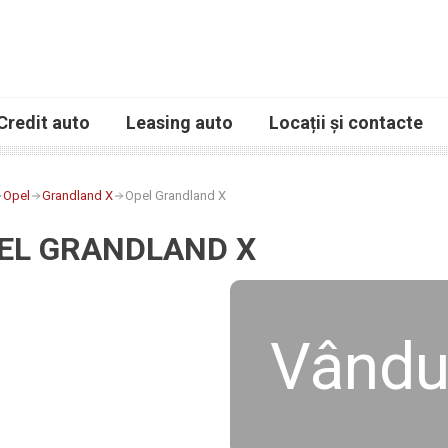
Credit auto
Leasing auto
Locații și contacte
Opel
Grandland X
Opel Grandland X
EL GRANDLAND X
Vându