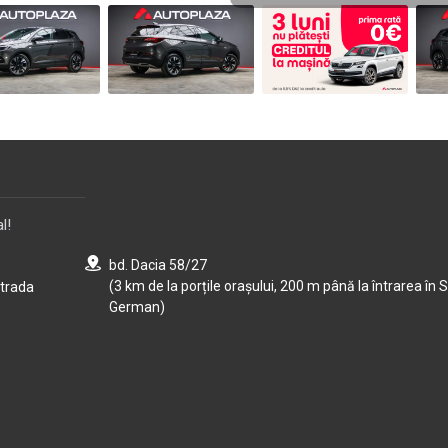
l!
bd. Dacia 58/27
(3 km de la porțile orașului, 200 m până la întrarea în S
strada
German)