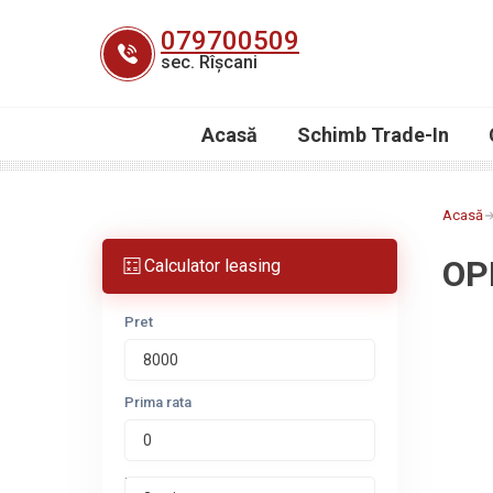
Skip
079700509
to
sec. Rîșcani
content
Acasă
Schimb Trade-In
Acasă
OP
Calculator leasing
Pret
Prima rata
Perioada leasing