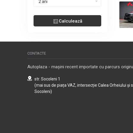
2 ani
Calculează
CONTACTE
Autoplaza - mașini recent importate cu parcurs origina
str. Socoleni 1
(mai sus de piața VAZ, intersecție Calea Orheiului și 
Socoleni)