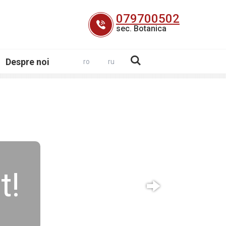
079700502
sec. Botanica
Despre noi
ro
ru
t!