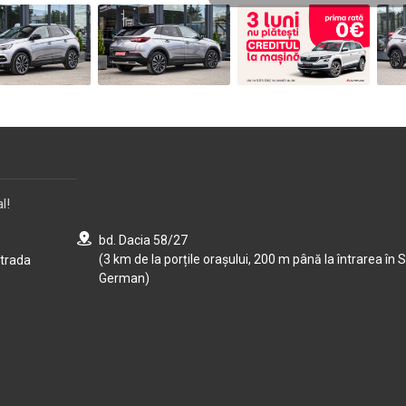
l!
bd. Dacia 58/27
(3 km de la porțile orașului, 200 m până la întrarea în S
strada
German)