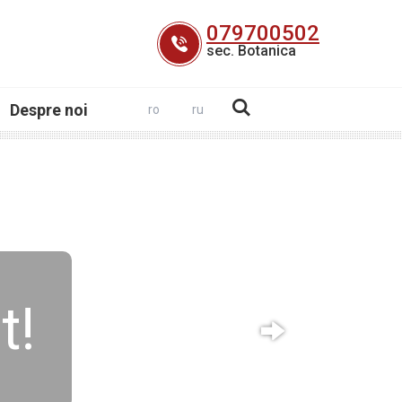
079700502
sec. Botanica
Despre noi
ro
ru
t!