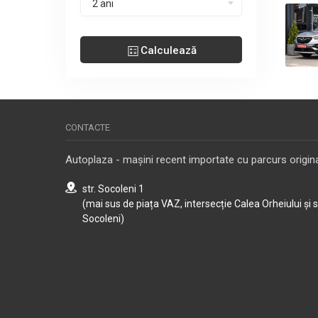
2 ani
Calculează
CONTACTE
Autoplaza - mașini recent importate cu parcurs origina
str. Socoleni 1
(mai sus de piața VAZ, intersecție Calea Orheiului și 
Socoleni)