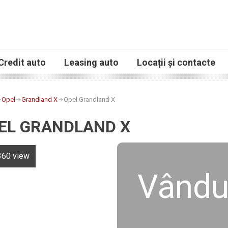
Credit auto
Leasing auto
Locații și contacte
Opel
Grandland X
Opel Grandland X
EL GRANDLAND X
360 view
Vându