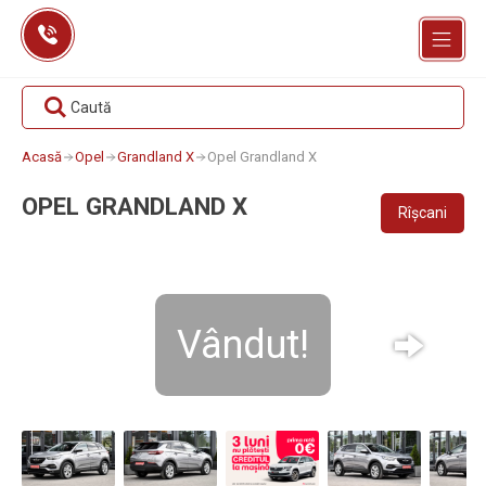
Skip
to
content
Caută
Acasă
Opel
Grandland X
Opel Grandland X
OPEL GRANDLAND X
Rîșcani
Vândut!