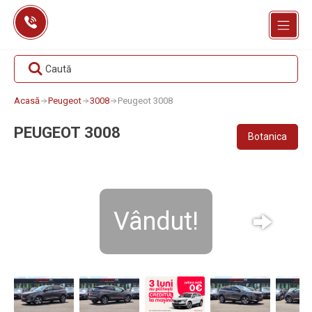
Skip
to
content
Caută
Acasă
Peugeot
3008
Peugeot 3008
PEUGEOT 3008
Botanica
Vândut!