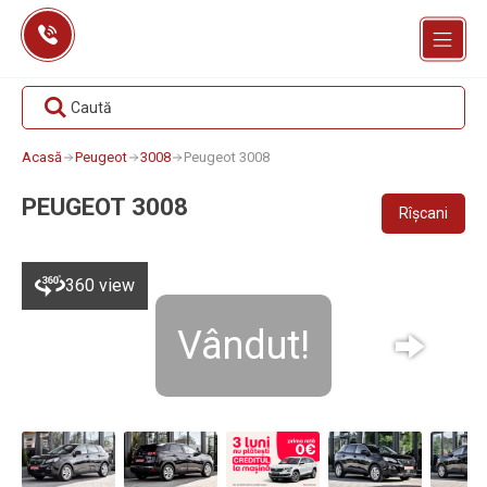
Skip
to
content
Caută
Acasă
Peugeot
3008
Peugeot 3008
PEUGEOT 3008
Rîșcani
360 view
Vândut!