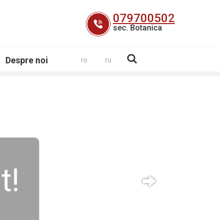
079700502
sec. Botanica
Despre noi
ro
ru
t!