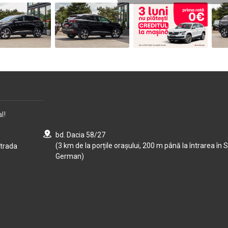
l!
bd. Dacia 58/27
(3 km de la porțile orașului, 200 m până la întrarea în S
strada
German)