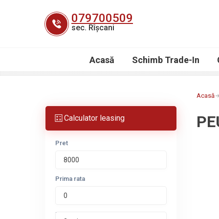
Skip
079700509
to
sec. Rîșcani
content
Acasă
Schimb Trade-In
Acasă
PE
Calculator leasing
Pret
Prima rata
Perioada leasing