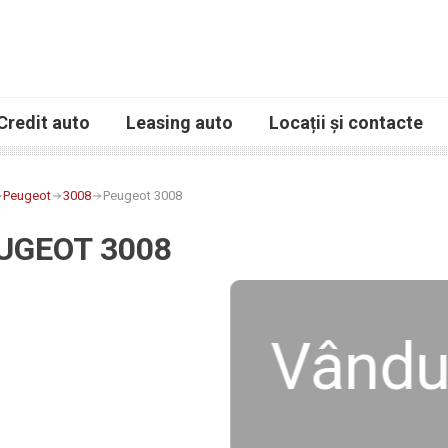
Credit auto
Leasing auto
Locații și contacte
Peugeot
3008
Peugeot 3008
UGEOT 3008
Vându