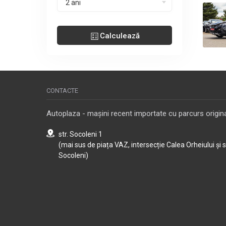
2 ani
Calculează
CONTACTE
Autoplaza - mașini recent importate cu parcurs origina
str. Socoleni 1
(mai sus de piața VAZ, intersecție Calea Orheiului și 
Socoleni)