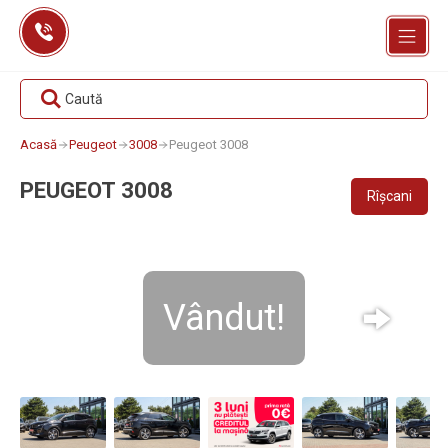
Skip
to
content
Caută
Acasă
Peugeot
3008
Peugeot 3008
PEUGEOT 3008
Rîșcani
Vândut!