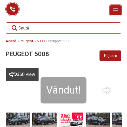
Skip
to
content
Caută
Acasă
Peugeot
5008
Peugeot 5008
PEUGEOT 5008
Rîșcani
360 view
Vândut!