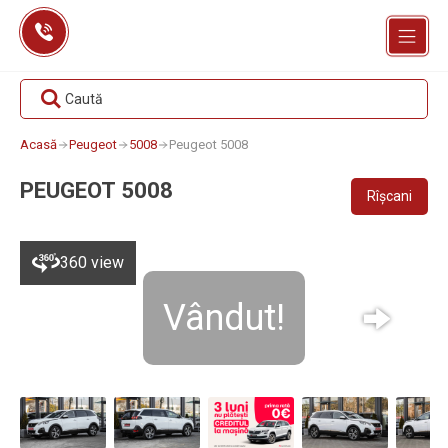
Skip
to
content
Caută
Acasă
Peugeot
5008
Peugeot 5008
PEUGEOT 5008
Rîșcani
360 view
Vândut!