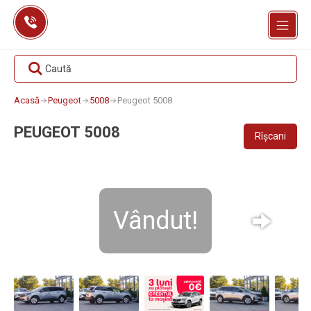
Skip
to
content
Caută
Acasă
Peugeot
5008
Peugeot 5008
PEUGEOT 5008
Rîșcani
Vândut!