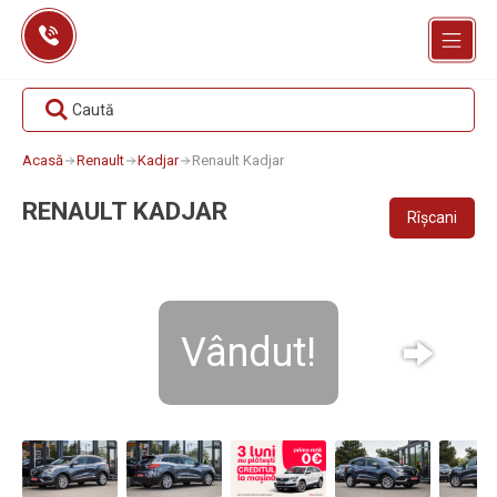
Skip
to
content
Caută
Acasă
Renault
Kadjar
Renault Kadjar
RENAULT KADJAR
Rîșcani
Vândut!