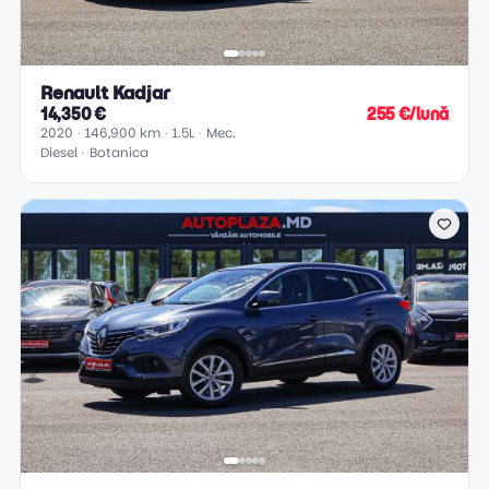
Renault Kadjar
14,350 €
255 €/lună
2020
146,900 km
1.5L
Mec.
Diesel
Botanica