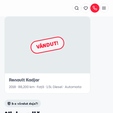
Rîșcani
VÂNDUT!
+373 79 700 509
Botanica
+373 79 700 502
Renault Kadjar
2018 · 88,200 km · Față · 1.5L Diesel · Automata
🤯 S-a vândut deja?!