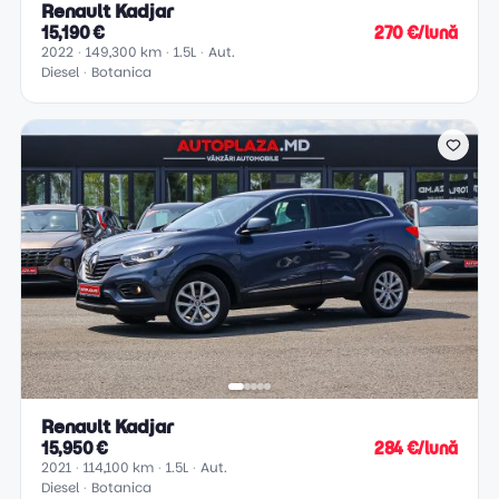
Renault Kadjar
15,190 €
270 €/lună
2022
149,300 km
1.5L
Aut.
Diesel
Botanica
Renault Kadjar
15,950 €
284 €/lună
2021
114,100 km
1.5L
Aut.
Diesel
Botanica