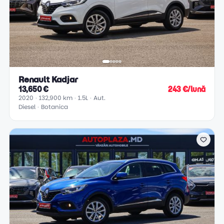
Renault Kadjar
13,650 €
243 €/lună
2020
132,900 km
1.5L
Aut.
Diesel
Botanica