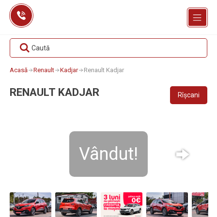
Skip
to
content
Caută
Acasă
Renault
Kadjar
Renault Kadjar
RENAULT KADJAR
Rîșcani
Vândut!