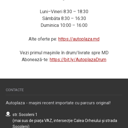
Luni–Vineri 8:30 – 18:30
Sâmbăta 8:30 – 16:30
Duminica 10:00 – 16:00
Alte oferte pe:
https://autoplaza.md
Vezi primul mașinile în drum/livrate spre MD
Abonează-te:
https://bit.ly/AutoplazaDrum
CONTACTE
Autoplaza - mașini recent importate cu parcurs original!
str. Socoleni 1
(mai sus de piața VAZ, intersecție Calea Orheiului și strada
Socoleni)