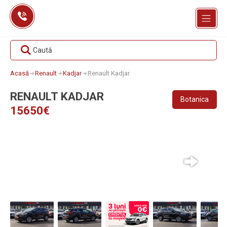
Skip
to
content
Caută
Acasă
Renault
Kadjar
Renault Kadjar
RENAULT KADJAR
Botanica
15650€