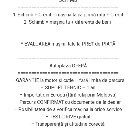
SCHIMB
=====================================
1. Schimb + Credit = mașina ta ca primă rată + Credit
2. Schimb = mașina ta + diferența de bani
* EVALUAREA mașinii tale la PREȚ de PIAȚĂ
=====================================
Autoplaza OFERĂ
=====================================
– GARANȚIE la motor și cutie – fără limita de parcurs
– SUPORT TEHNIC – 1 an
– Importat din Europa (fără rulaj prin Moldova)
– Parcurs CONFIRMAT cu documente de la dealer
– Posibilitatea de a verifica mașina la orice service
– TEST DRIVE gratuit
– Transparență și atitudine corectă