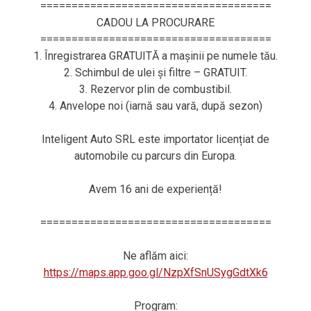
=====================================
CADOU LA PROCURARE
=====================================
1. Înregistrarea GRATUITĂ a mașinii pe numele tău.
2. Schimbul de ulei și filtre – GRATUIT.
3. Rezervor plin de combustibil.
4. Anvelope noi (iarnă sau vară, după sezon)
Inteligent Auto SRL este importator licențiat de
automobile cu parcurs din Europa.
Avem 16 ani de experiență!
=====================================
Ne aflăm aici:
https://maps.app.goo.gl/NzpXfSnUSygGdtXk6
Program: