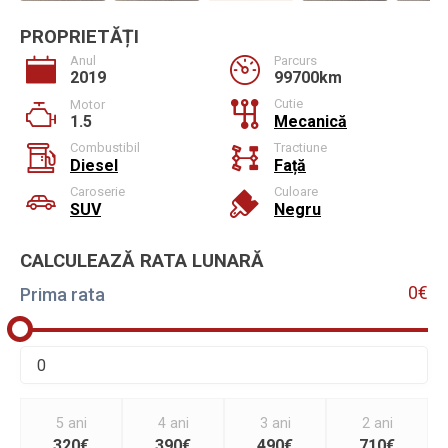
PROPRIETĂȚI
Anul
Parcurs
2019
99700km
Cutie
Motor
1.5
Mecanică
Combustibil
Tractiune
Diesel
Față
Caroserie
Culoare
SUV
Negru
CALCULEAZĂ RATA LUNARĂ
0€
Prima rata
5 ani
4 ani
3 ani
2 ani
320€
390€
490€
710€