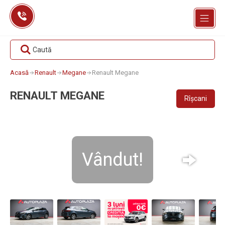
Skip
to
content
Caută
Acasă
Renault
Megane
Renault Megane
RENAULT MEGANE
Rîșcani
Vândut!