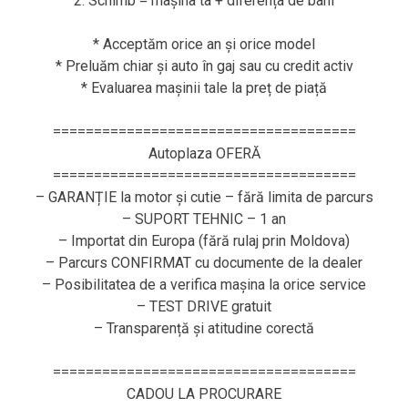
2. Schimb = mașina ta + diferența de bani
* Acceptăm orice an și orice model
* Preluăm chiar și auto în gaj sau cu credit activ
* Evaluarea mașinii tale la preț de piață
=====================================
Autoplaza OFERĂ
=====================================
– GARANȚIE la motor și cutie – fără limita de parcurs
– SUPORT TEHNIC – 1 an
– Importat din Europa (fără rulaj prin Moldova)
– Parcurs CONFIRMAT cu documente de la dealer
– Posibilitatea de a verifica mașina la orice service
– TEST DRIVE gratuit
– Transparență și atitudine corectă
=====================================
CADOU LA PROCURARE