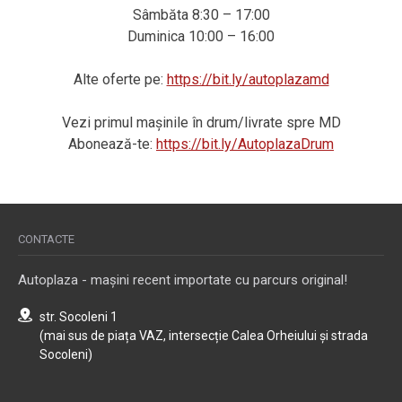
Sâmbăta 8:30 – 17:00
Duminica 10:00 – 16:00
Alte oferte pe:
https://bit.ly/autoplazamd
Vezi primul mașinile în drum/livrate spre MD
Abonează-te:
https://bit.ly/AutoplazaDrum
CONTACTE
Autoplaza - mașini recent importate cu parcurs original!
str. Socoleni 1
(mai sus de piața VAZ, intersecție Calea Orheiului și strada
Socoleni)