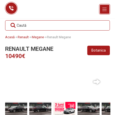
Skip
to
content
Caută
Acasă
Renault
Megane
Renault Megane
RENAULT MEGANE
Botanica
10490€