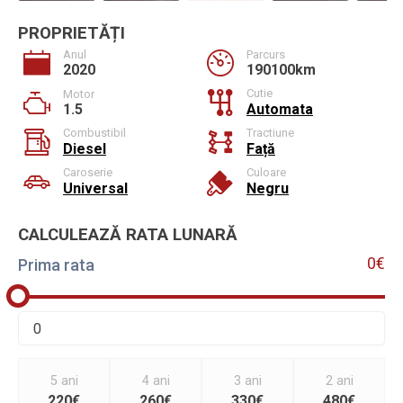
PROPRIETĂȚI
Anul
Parcurs
2020
190100km
Cutie
Motor
1.5
Automata
Combustibil
Tractiune
Diesel
Față
Caroserie
Culoare
Universal
Negru
CALCULEAZĂ RATA LUNARĂ
0€
Prima rata
5 ani
4 ani
3 ani
2 ani
220€
260€
330€
480€