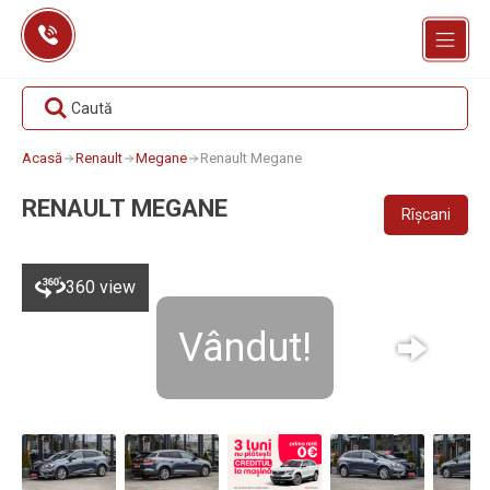
Skip
to
content
Caută
Acasă
Renault
Megane
Renault Megane
RENAULT MEGANE
Rîșcani
360 view
Vândut!