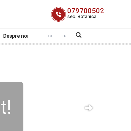
079700502
sec. Botanica
Despre noi
ro
ru
t!