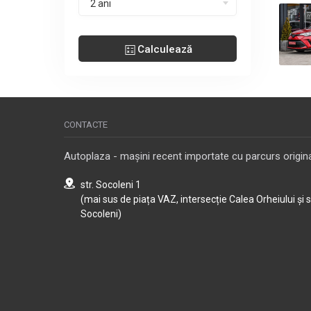
2 ani
Calculează
CONTACTE
Autoplaza - mașini recent importate cu parcurs origina
str. Socoleni 1
(mai sus de piața VAZ, intersecție Calea Orheiului și 
Socoleni)