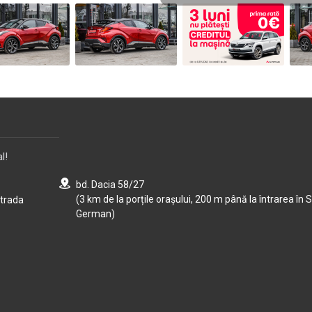
l!
bd. Dacia 58/27
(3 km de la porțile orașului, 200 m până la întrarea în S
strada
German)