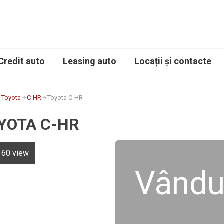
Credit auto
Leasing auto
Locații și contacte
Toyota
C-HR
Toyota C-HR
YOTA C-HR
360 view
Vându