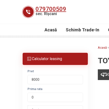
Skip
079700509
to
sec. Rîșcani
content
Acasă
Schimb Trade-In
Acasă
TO
Calculator leasing
Pret
Prima rata
Perioada leasing