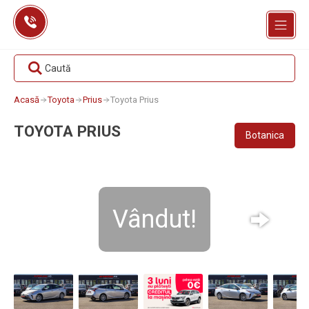
Skip
to
content
Caută
Acasă
Toyota
Prius
Toyota Prius
TOYOTA PRIUS
Botanica
Vândut!