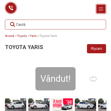
Skip
to
content
Caută
Acasă
Toyota
Yaris
Toyota Yaris
TOYOTA YARIS
Rîșcani
Vândut!