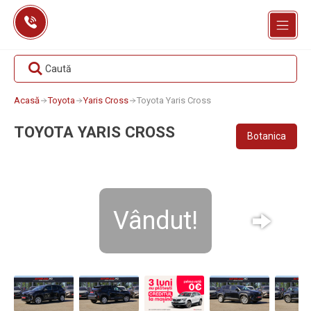
Skip
to
content
Caută
Acasă
Toyota
Yaris Cross
Toyota Yaris Cross
TOYOTA YARIS CROSS
Botanica
Vândut!