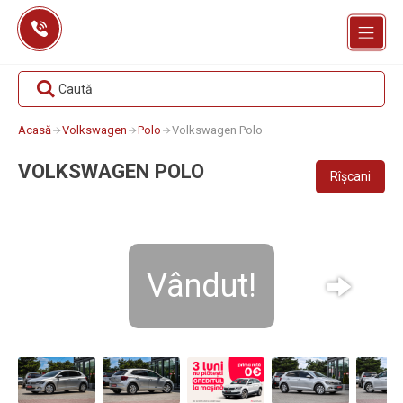
Skip
to
content
Caută
Acasă
Volkswagen
Polo
Volkswagen Polo
VOLKSWAGEN POLO
Rîșcani
Vândut!