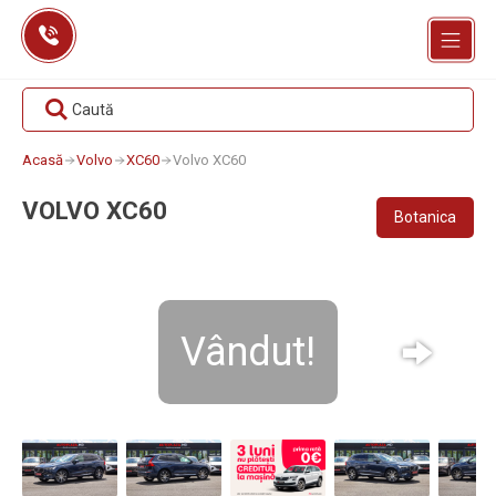
Skip
to
content
Caută
Acasă
Volvo
XC60
Volvo XC60
VOLVO XC60
Botanica
Vândut!