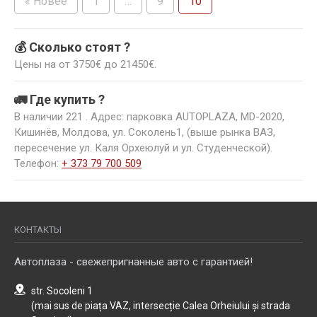
« Новее
1
…
9
10
💰 Сколько стоят ?
Цены на от 3750€ до 21450€.
🚛 Где купить ?
В наличии 221 . Адрес: парковка AUTOPLAZA, MD-2020,
Кишинёв, Молдова, ул. Соколень1, (выше рынка ВАЗ,
пересечение ул. Каля Орхеюлуй и ул. Студенческой).
Телефон:
+ 373 79 700 509
КОНТАКТЫ
Автоплаза - свежепригнанные авто с гарантией!
str. Socoleni 1
(mai sus de piața VAZ, intersecție Calea Orheiului și strada