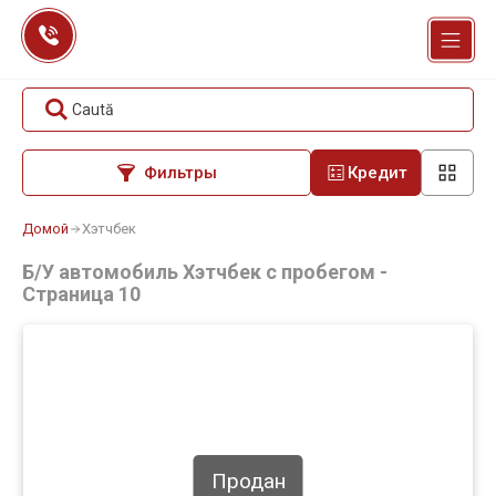
Перейти
к
содержанию
Caută
Фильтры
Кредит
Домой
Хэтчбек
Б/У автомобиль Хэтчбек с пробегом -
Страница 10
Продан