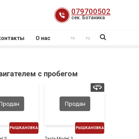
079700502
сек. Ботаника
контакты
О нас
ro
ru
вигателем с пробегом
Продан
Продан
РЫШКАНОВКА
РЫШКАНОВКА
ЕЖЕМЕСЯЧНО
ЕЖЕМЕСЯЧНО
el S
Tesla Model 3