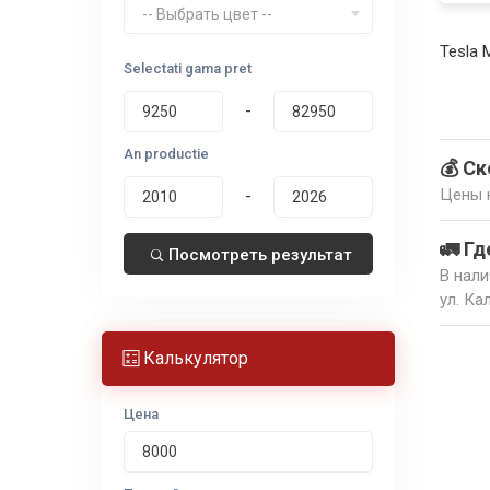
-- Выбрать цвет --
Tesla 
Selectati gama pret
-
An productie
💰 Ск
Цены н
-
🚛 Гд
Посмотреть результат
В нали
ул. Ка
Калькулятор
Цена