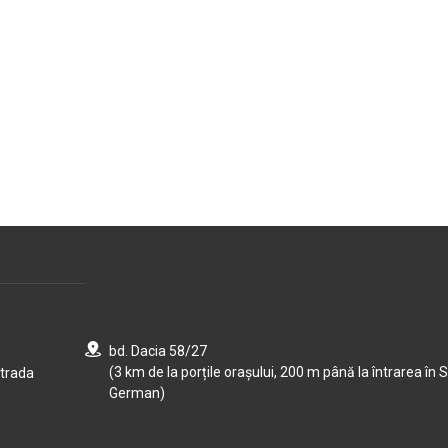
bd. Dacia 58/27
(3 km de la porțile orașului, 200 m până la întrarea în S
strada
German)