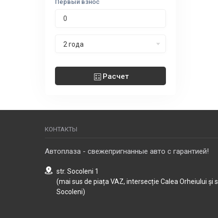
Первый взнос
Срок лизинга
2 года
Расчет
КОНТАКТЫ
Автоплаза - свежепригнанные авто с гарантией!
str. Socoleni 1
(mai sus de piața VAZ, intersecție Calea Orheiului și 
Socoleni)