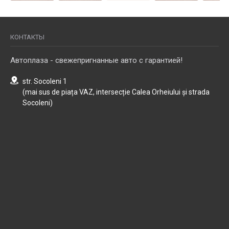
КОНТАКТЫ
Автоплаза - свежепригнанные авто с гарантией!
str. Socoleni 1
(mai sus de piața VAZ, intersecție Calea Orheiului și strada
Socoleni)