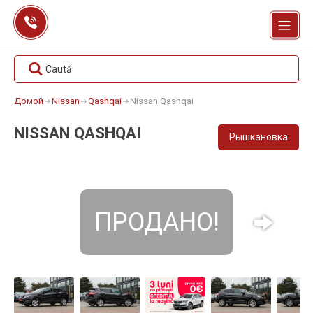
Перейти
к
содержанию
Caută
Домой
Nissan
Qashqai
Nissan Qashqai
NISSAN QASHQAI
Рышкановка
ПРОДАНО!