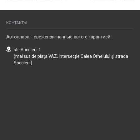
КОНТАКТЫ
Автоплаза - свежепригнанные авто с гарантией!
str. Socoleni 1
(mai sus de piața VAZ, intersecție Calea Orheiului și strada
Socoleni)