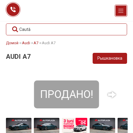
Перейти
к
содержанию
Caută
Домой
Audi
A7
Audi A7
AUDI A7
Рышкановка
ПРОДАНО!