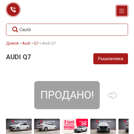
Перейти
к
содержанию
Caută
Домой
Audi
Q7
Audi Q7
AUDI Q7
Рышкановка
ПРОДАНО!