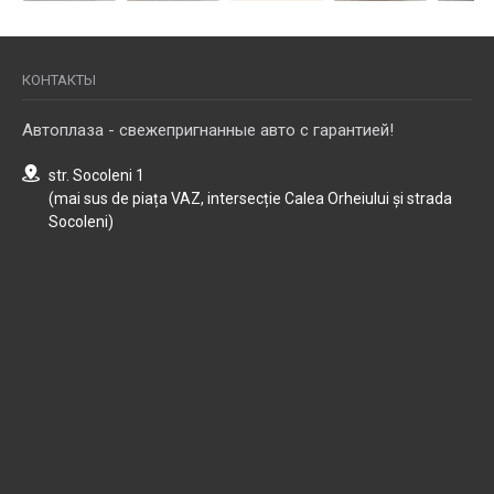
КОНТАКТЫ
Автоплаза - свежепригнанные авто с гарантией!
str. Socoleni 1
(mai sus de piața VAZ, intersecție Calea Orheiului și strada
Socoleni)