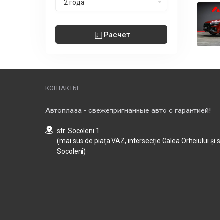
2 года
Расчет
КОНТАКТЫ
Автоплаза - свежепригнанные авто с гарантией!
str. Socoleni 1
(mai sus de piața VAZ, intersecție Calea Orheiului și 
Socoleni)