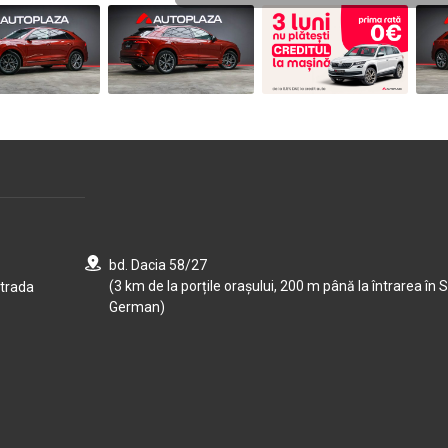
bd. Dacia 58/27
(3 km de la porțile orașului, 200 m până la întrarea în S
strada
German)