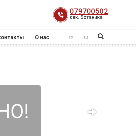
079700502
сек. Ботаника
контакты
О нас
ro
ru
НО!