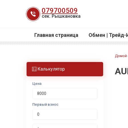
Перейти
079700509
к
сек. Рышкановка
содержанию
Главная страница
Обмен | Трейд-
Домой
AU
Калькулятор
Цена
Первый взнос
Срок лизинга