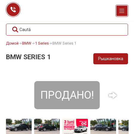
Перейти
к
содержанию
Caută
Домой
BMW
1 Series
BMW Series 1
BMW SERIES 1
Рышкановка
ПРОДАНО!