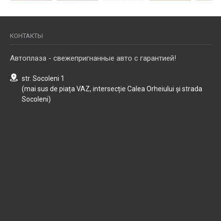
КОНТАКТЫ
Автоплаза - свежепригнанные авто с гарантией!
str. Socoleni 1
(mai sus de piața VAZ, intersecție Calea Orheiului și strada
Socoleni)