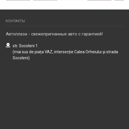
КОНТАКТЫ
Автоплаза - свежепригнанные авто с гарантией!
str. Socoleni 1
(mai sus de piața VAZ, intersecție Calea Orheiului și strada
Socoleni)