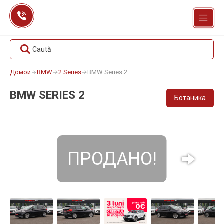
Перейти
к
содержанию
Caută
Домой
BMW
2 Series
BMW Series 2
BMW SERIES 2
Ботаника
ПРОДАНО!