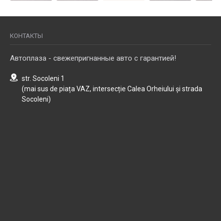
КОНТАКТЫ
Автоплаза - свежепригнанные авто с гарантией!
str. Socoleni 1
(mai sus de piața VAZ, intersecție Calea Orheiului și strada
Socoleni)