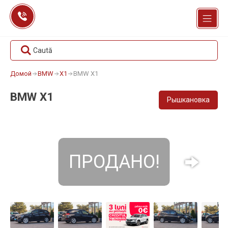
Перейти
к
содержанию
Caută
Домой
BMW
X1
BMW X1
BMW X1
Рышкановка
ПРОДАНО!