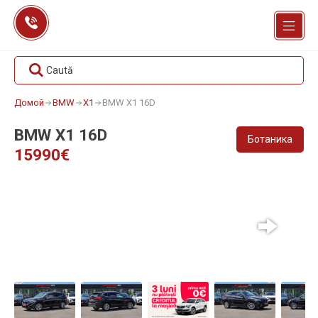
Перейти
к
содержанию
Caută
Домой
BMW
X1
BMW X1 16D
BMW X1 16D
Ботаника
15990€