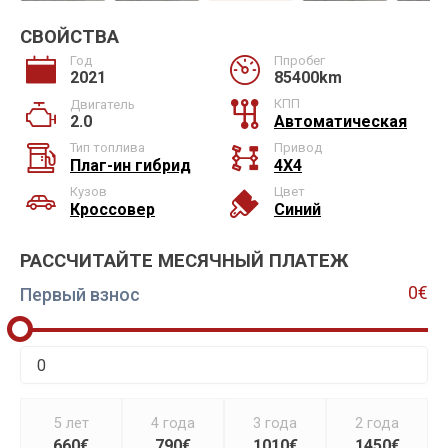
СВОЙСТВА
Год
Ппробег
2021
85400km
КПП
Двигатель
2.0
Автоматическая
Тип топлива
Привод
Плаг-ин гибрид
4X4
Кузов
Цвет
Кроссовер
Синий
РАССЧИТАЙТЕ МЕСЯЧНЫЙ ПЛАТЕЖ
0€
Первый взнос
5 лет
4 года
3 года
2 года
660€
790€
1010€
1450€