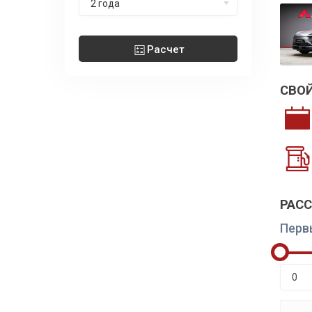
2 года
Расчет
СВО
РАС
Перв