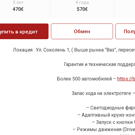
5 лет
4 года
470€
570€
Обмен
Пол
упить в кредит
Локация : Ул. Соколень 1, ( Выше рынка “Ваз”, перес
Гарантия и техническая поддерж
Более 500 автомобилей –
https://
Запас хода на электротяге –
– Светодиодные фары
– Адаптивный круиз-конт
– Запуск с кнопки !
– Режимы движения (Drive