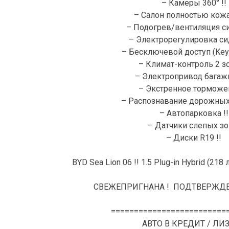
– Камеры 360° !!
– Салон полностью кожа
– Подогрев/вентиляция си
– Электрорегулировка си
– Бесключевой доступ (Keyl
– Климат-контроль 2 зо
– Электропривод багажн
– Экстренное торможен
– Распознавание дорожных 
– Автопарковка !!
– Датчики слепых зон
– Диски R19 !!
BYD Sea Lion 06 !! 1.5 Plug-in Hybrid (218 л.
СВЕЖЕПРИГНАНА ! ПОДТВЕРЖДЕ
=========================
АВТО В КРЕДИТ / ЛИ