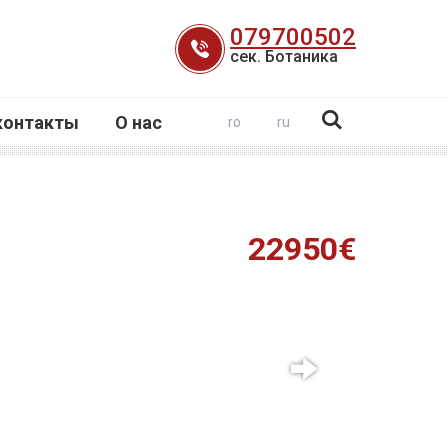
079700502
сек. Ботаника
контакты
О нас
ro
ru
22950€