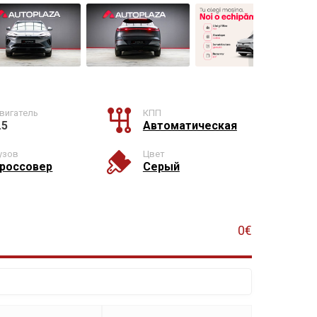
вигатель
КПП
.5
Автоматическая
узов
Цвет
россовер
Серый
0€