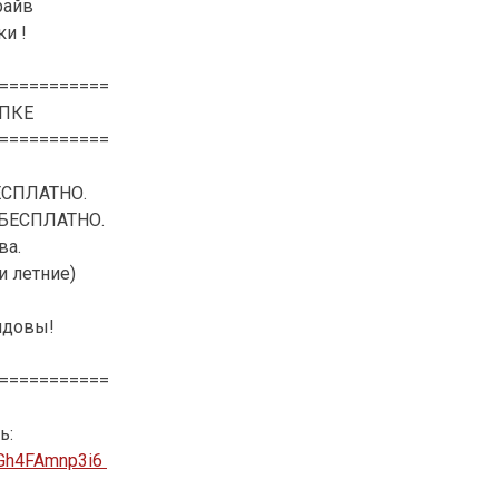
райв
и !
===========
ПКЕ
===========
ЕСПЛАТНО.
– БЕСПЛАТНО.
ва.
и летние)
лдовы!
===========
ь:
zGh4FAmnp3i6