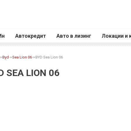
Ин
Автокредит
Авто в лизинг
Локации и 
Byd
Sea Lion 06
BYD Sea Lion 06
D SEA LION 06