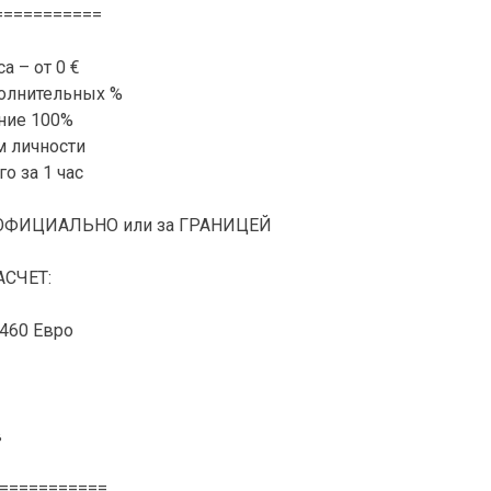
===========
а – от 0 €
олнительных %
ние 100%
м личности
о за 1 час
НЕОФИЦИАЛЬНО или за ГРАНИЦЕЙ
СЧЕТ:
460 Евро
в
===========