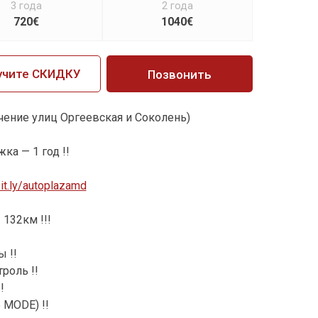
3 года
2 года
720€
1040€
учите СКИДКУ
Позвонить
ечение улиц Оргеевская и Соколень)
ка — 1 год !!
bit.ly/autoplazamd
 132км !!!
 !!
роль !!
!
 MODE) !!