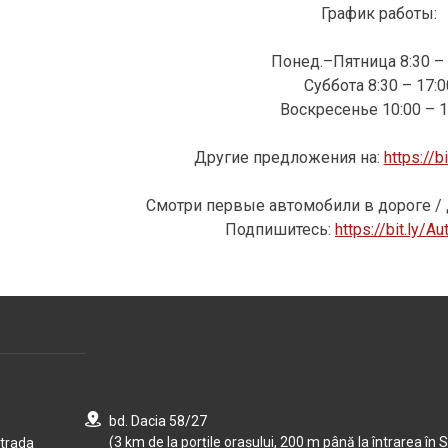
График работы:
Понед.–Пятница 8:30 – 
Суббота 8:30 – 17:0
Воскресенье 10:00 – 1
Другие предложения на:
https://b
Смотри первые автомобили в дороге / 
Подпишитесь:
https://bit.ly/
bd. Dacia 58/27
(3 km de la porțile orașului, 200 m până la întrarea în S
strada