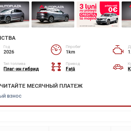
ЙСТВА
Год
Ппробег
Д
2026
1km
1
Тип топлива
Привод
К
Плаг-ин гибрид
Față
К
СЧИТАЙТЕ МЕСЯЧНЫЙ ПЛАТЕЖ
ый взнос