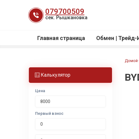
Перейти
079700509
к
сек. Рышкановка
содержанию
Главная страница
Обмен | Трейд-
Домой
BY
Калькулятор
Цена
Первый взнос
Срок лизинга