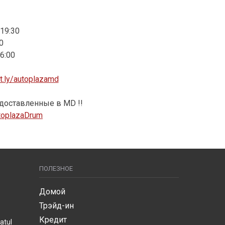
19:30
0
6:00
it.ly/autoplazamd
доставленные в MD !!
AutoplazaDrum
ПОЛЕЗНОЕ
Домой
Трэйд-ин
Кредит
atul