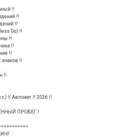
ный !!
дений !!
дений !!
ess Go) !!
ны !!
ика !!
ие !!
знаков !!
 !!
с.) !! Автомат !! 2026 !!
ННЫЙ ПРОБЕГ !
===========
ЗИНГ