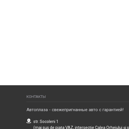
КОНТАКТЫ
Автоплаза - свежепригнанные авто с гарантией!
str. Socoleni 1
(mai sus de piața VAZ, intersecție Calea Orheiului și 