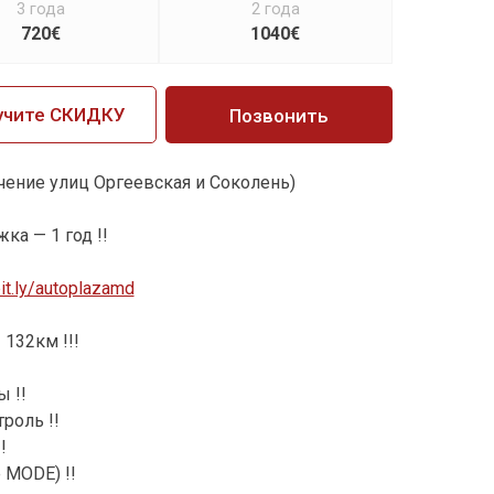
3 года
2 года
720€
1040€
учите СКИДКУ
Позвонить
ечение улиц Оргеевская и Соколень)
ка — 1 год !!
bit.ly/autoplazamd
 132км !!!
 !!
роль !!
!
 MODE) !!