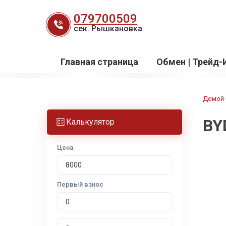
Перейти
079700509
к
сек. Рышкановка
содержанию
Главная страница
Обмен | Трейд-
Домой
BY
Калькулятор
Цена
Первый взнос
Срок лизинга