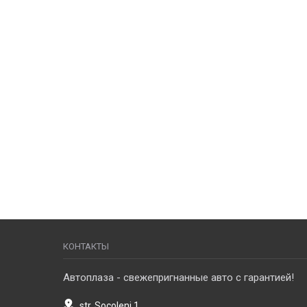
КОНТАКТЫ
Автоплаза - свежепригнанные авто с гарантией!
str. Socoleni 1