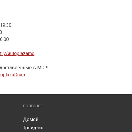
19:30
0
6:00
it.ly/autoplazamd
доставленные в MD !!
AutoplazaDrum
ПОЛЕЗНОЕ
Домой
Трэйд-ин