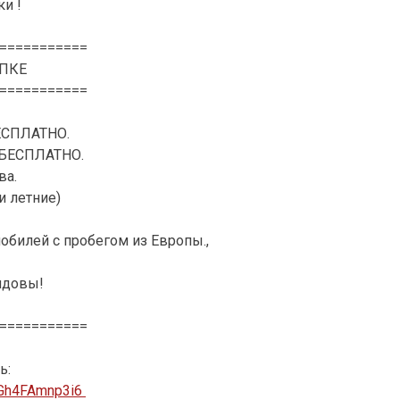
и !
===========
ПКЕ
===========
ЕСПЛАТНО.
– БЕСПЛАТНО.
ва.
и летние)
обилей с пробегом из Европы.,
лдовы!
===========
ь:
zGh4FAmnp3i6