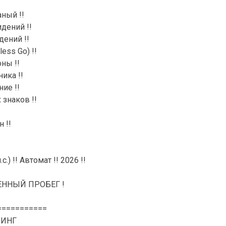
ный !!
дений !!
дений !!
ess Go) !!
ны !!
ика !!
ие !!
знаков !!
 !!
с.) !! Автомат !! 2026 !!
ННЫЙ ПРОБЕГ !
===========
ЗИНГ