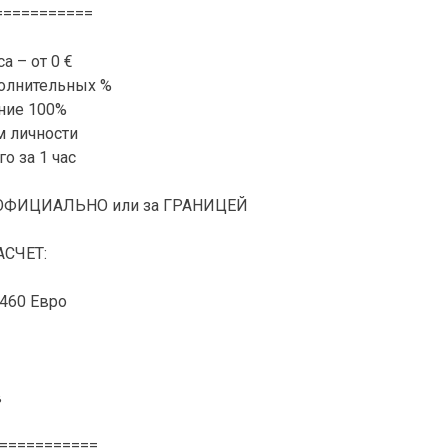
===========
а – от 0 €
олнительных %
ние 100%
м личности
о за 1 час
НЕОФИЦИАЛЬНО или за ГРАНИЦЕЙ
СЧЕТ:
460 Евро
в
===========