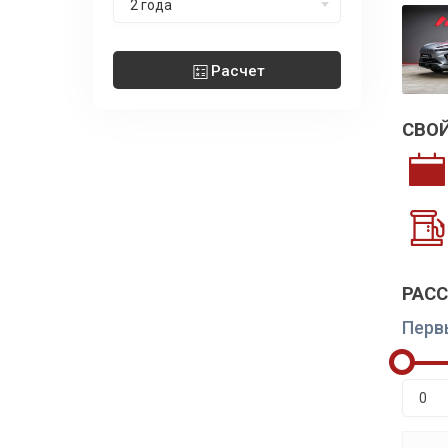
2 года
Расчет
СВО
РАС
Перв