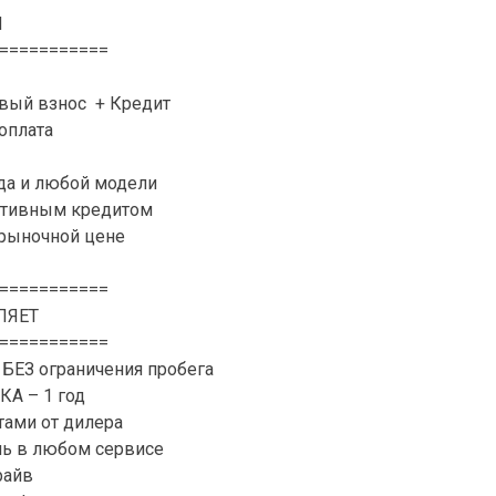
N
===========
рвый взнос + Кредит
доплата
да и любой модели
активным кредитом
 рыночной цене
===========
ЛЯЕТ
===========
 БЕЗ ограничения пробега
А – 1 год
ами от дилера
ль в любом сервисе
райв