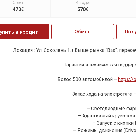
5 лет
4 года
470€
570€
Обмен
Пол
упить в кредит
Локация : Ул. Соколень 1, ( Выше рынка “Ваз”, перес
Гарантия и техническая поддерж
Более 500 автомобилей –
https://
Запас хода на электротяге –
– Светодиодные фары
– Адаптивный круиз-конт
– Запуск с кнопки !
– Режимы движения (Drive