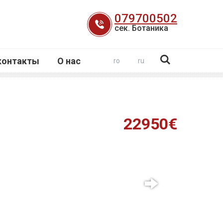
079700502
сек. Ботаника
контакты
О нас
ro
ru
22950€