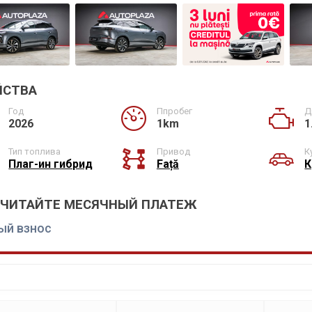
ЙСТВА
Год
Ппробег
Д
2026
1km
1
Тип топлива
Привод
К
Плаг-ин гибрид
Față
К
СЧИТАЙТЕ МЕСЯЧНЫЙ ПЛАТЕЖ
ый взнос