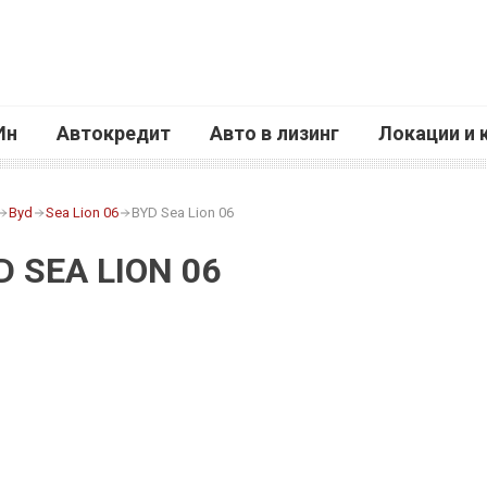
Ин
Автокредит
Авто в лизинг
Локации и 
Byd
Sea Lion 06
BYD Sea Lion 06
D SEA LION 06