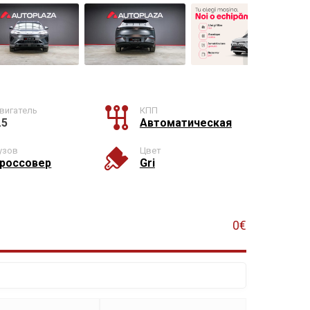
вигатель
КПП
.5
Автоматическая
узов
Цвет
россовер
Gri
0€