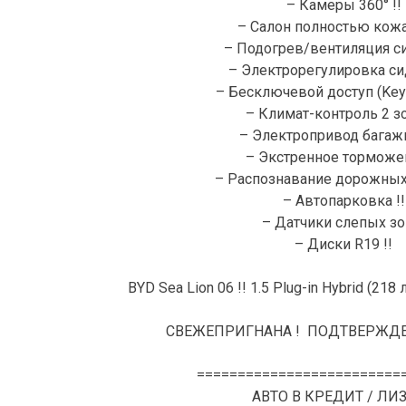
– Камеры 360° !!
– Салон полностью кожа
– Подогрев/вентиляция си
– Электрорегулировка си
– Бесключевой доступ (Keyl
– Климат-контроль 2 зо
– Электропривод багажн
– Экстренное торможен
– Распознавание дорожных 
– Автопарковка !!
– Датчики слепых зон
– Диски R19 !!
BYD Sea Lion 06 !! 1.5 Plug-in Hybrid (218 л.
СВЕЖЕПРИГНАНА ! ПОДТВЕРЖДЕ
=========================
АВТО В КРЕДИТ / ЛИ