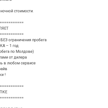
ночной стоимости.
===========
ЛЯЕТ
===========
 БЕЗ ограничения пробега
А – 1 год
обега по Молдове)
ами от дилера
ль в любом сервисе
райв
и !
===========
ПКЕ
===========