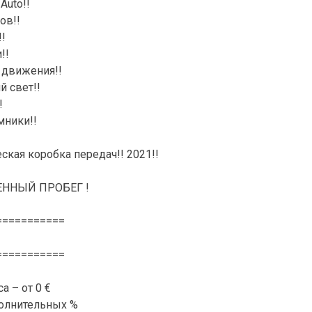
Auto!!
ов!!
!
!!
 движения!!
й свет!!
!
мники!!
ическая коробка передач!! 2021!!
ННЫЙ ПРОБЕГ !
===========
===========
а – от 0 €
олнительных %