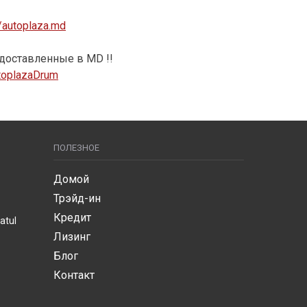
//autoplaza.md
 доставленные
в MD !!
AutoplazaDrum
ПОЛЕЗНОЕ
Домой
Трэйд-ин
Кредит
atul
Лизинг
Блог
Контакт