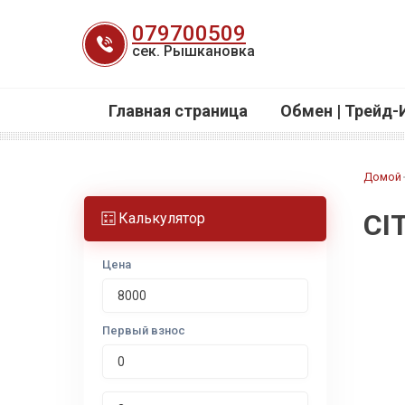
Перейти
079700509
к
сек. Рышкановка
содержанию
Главная страница
Обмен | Трейд-
Домой
CI
Калькулятор
Цена
Первый взнос
Срок лизинга