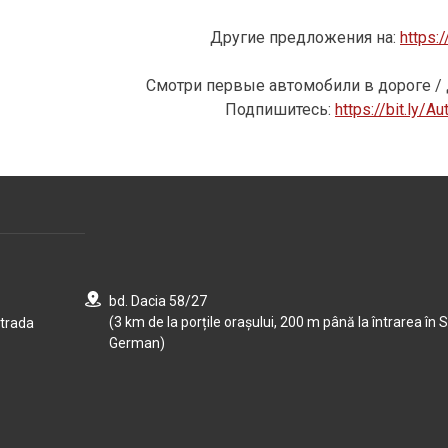
Другие предложения на:
https:
Смотри
первые автомобили
в
дороге
/
Подпишитесь
:
https://bit.ly/
bd. Dacia 58/27
(3 km de la porțile orașului, 200 m până la întrarea în S
strada
German)