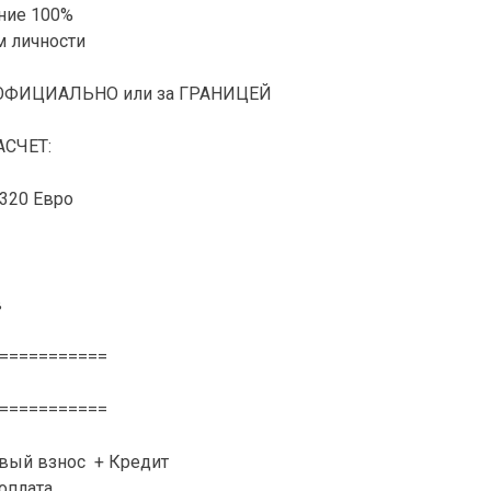
ние 100%
м личности
НЕОФИЦИАЛЬНО или за ГРАНИЦЕЙ
СЧЕТ:
320 Евро
в
===========
===========
рвый взнос + Кредит
доплата