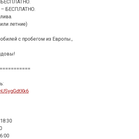
 БЕСПЛАТНО.
в – БЕСПЛАТНО.
лива.
или летние)
обилей с пробегом из Европы.,
лдовы!
===========
ь:
SnUSygGdtXk6
18:30
0
6:00