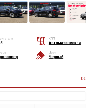
вигатель
КПП
.5
Автоматическая
узов
Цвет
россовер
Черный
0€