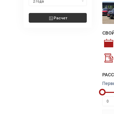
2 года
Расчет
СВО
РАС
Перв