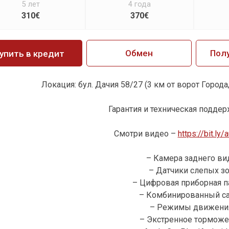
5 лет
4 года
310€
370€
Обмен
Пол
упить в кредит
Локация: бул. Дачия 58/27 (3 км от ворот Города,
Гарантия и техническая поддерж
Смотри видео –
https://bit.ly
– Камера заднего вид
– Датчики слепых зо
– Цифровая приборная п
– Комбинированный са
– Режимы движения
– Экстренное торможе