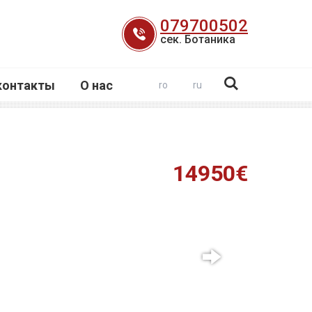
079700502
сек. Ботаника
контакты
О нас
ro
ru
14950€