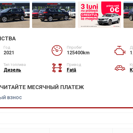
ЙСТВА
Год
Ппробег
Д
2021
125400km
1
Тип топлива
Привод
К
Дизель
Față
К
СЧИТАЙТЕ МЕСЯЧНЫЙ ПЛАТЕЖ
ый взнос