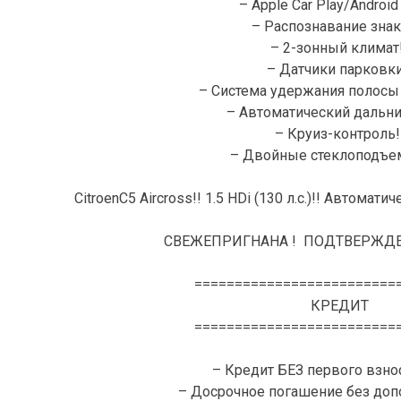
– Apple Car Play/Android 
– Распознавание знак
– 2-зонный климат!
– Датчики парковки
– Система удержания полосы
– Автоматический дальни
– Круиз-контроль!
– Двойные стеклоподъе
CitroenC5 Aircross!! 1.5 HDi (130 л.с.)!! Автомат
СВЕЖЕПРИГНАНА ! ПОДТВЕРЖДЕ
=========================
КРЕДИТ
=========================
– Кредит БЕЗ первого взнос
– Досрочное погашение без доп