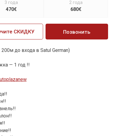
3 года
2 года
470€
680€
учите СКИДКУ
Позвонить
 200м до входа в Satul German)
ка — 1 год !!
/autoplazanew
а!!
н!!
анель!!
лон!!
!!
ние!!