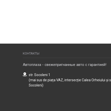
КОНТАКТЫ
Автоплаза - свежепригнанные авто с гарантией!
str. Socoleni 1
(mai sus de piața VAZ, intersecție Calea Orheiului și 
Socoleni)