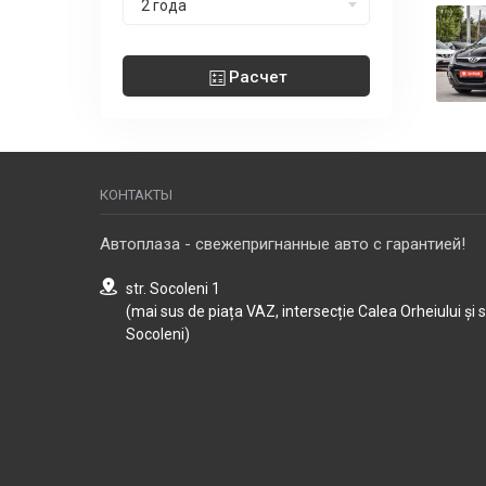
2 года
Расчет
КОНТАКТЫ
Автоплаза - свежепригнанные авто с гарантией!
str. Socoleni 1
(mai sus de piața VAZ, intersecție Calea Orheiului și 
Socoleni)