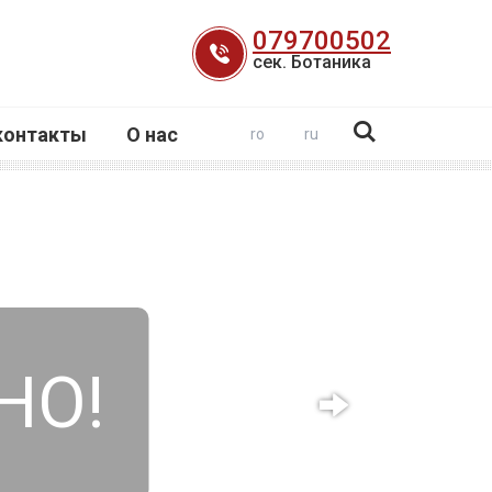
079700502
сек. Ботаника
контакты
О нас
ro
ru
НО!