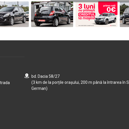
bd. Dacia 58/27
(3 km de la porțile orașului, 200 m până la întrarea în S
strada
German)