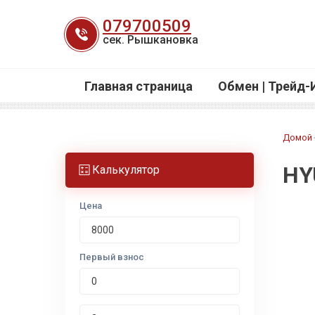
Перейти
079700509
к
сек. Рышкановка
содержанию
Главная страница
Обмен | Трейд-
Домой
HY
Калькулятор
Цена
Первый взнос
Срок лизинга