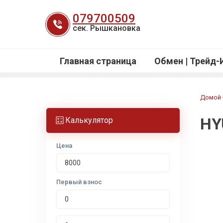
Перейти
079700509
к
сек. Рышкановка
содержанию
Главная страница
Обмен | Трейд-
Домой
HY
Калькулятор
Цена
Первый взнос
Срок лизинга