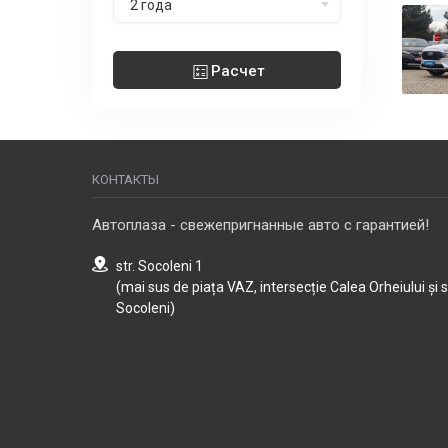
2 года
Расчет
КОНТАКТЫ
Автоплаза - свежепригнанные авто с гарантией!
str. Socoleni 1
(mai sus de piața VAZ, intersecție Calea Orheiului și 
Socoleni)