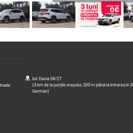
bd. Dacia 58/27
(3 km de la porțile orașului, 200 m până la întrarea în S
strada
German)