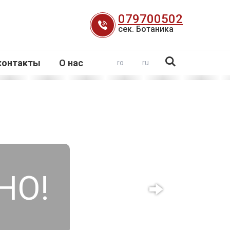
079700502
сек. Ботаника
контакты
О нас
ro
ru
НО!